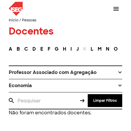
Início
/
Pessoas
Docentes
A
B
C
D
E
F
G
H
I
J
K
L
M
N
O
P
Professor Associado com Agregação
Economia
Limpar Filtros
Não foram encontrados docentes.