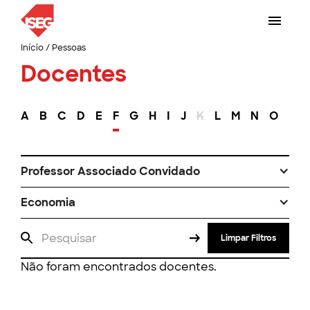
Início
/
Pessoas
Docentes
A
B
C
D
E
F
G
H
I
J
K
L
M
N
O
P
Professor Associado Convidado
Economia
Limpar Filtros
Não foram encontrados docentes.