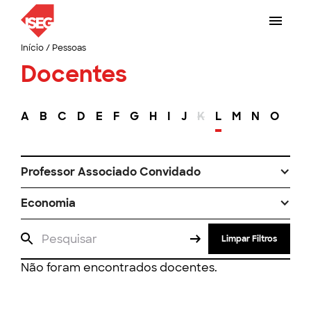
Início
/
Pessoas
Docentes
A
B
C
D
E
F
G
H
I
J
K
L
M
N
O
P
Professor Associado Convidado
Economia
Limpar Filtros
Não foram encontrados docentes.