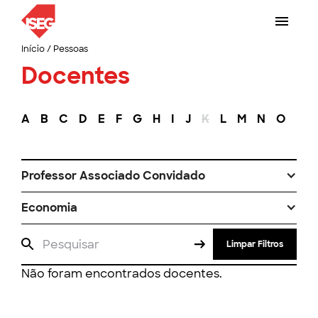
Início
/
Pessoas
Docentes
A
B
C
D
E
F
G
H
I
J
K
L
M
N
O
P
Professor Associado Convidado
Economia
Limpar Filtros
Não foram encontrados docentes.