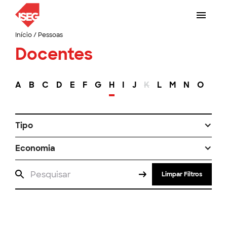
Início
/
Pessoas
Docentes
A
B
C
D
E
F
G
H
I
J
K
L
M
N
O
P
Tipo
Economia
Limpar Filtros