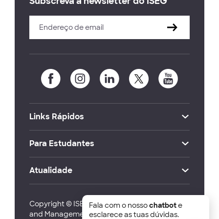
Subscreva a newsletter do ISEG
Links Rápidos
Para Estudantes
Atualidade
Copyright © ISEG Lisbon School of Economics
Fala com o nosso
chatbot
e
and Management 2026
esclarece as tuas dúvidas.