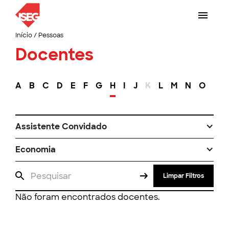
Início
/
Pessoas
Docentes
A
B
C
D
E
F
G
H
I
J
K
L
M
N
O
P
Assistente Convidado
Economia
Limpar Filtros
Não foram encontrados docentes.