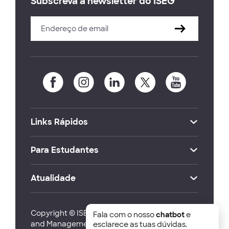
Subscreva a newsletter do ISEG
Links Rápidos
Para Estudantes
Atualidade
Copyright © ISEG Lisbon School of Economics
Fala com o nosso
chatbot
e
and Management 2026
esclarece as tuas dúvidas.