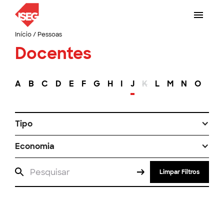
Início
/
Pessoas
Docentes
A
B
C
D
E
F
G
H
I
J
K
L
M
N
O
P
Tipo
Economia
Limpar Filtros