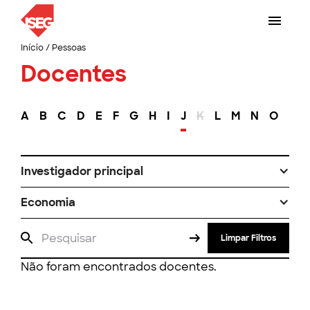
Início
/
Pessoas
Docentes
A
B
C
D
E
F
G
H
I
J
K
L
M
N
O
P
Investigador principal
Economia
Limpar Filtros
Não foram encontrados docentes.