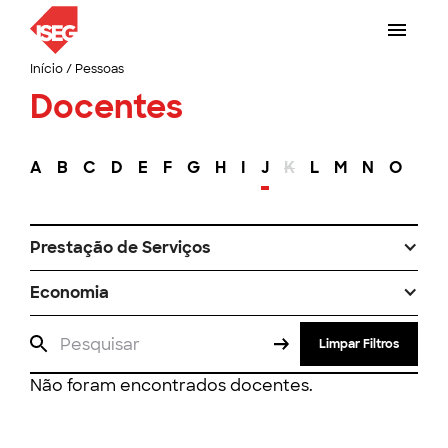
Início
/
Pessoas
Docentes
A
B
C
D
E
F
G
H
I
J
K
L
M
N
O
P
Prestação de Serviços
Economia
Limpar Filtros
Não foram encontrados docentes.