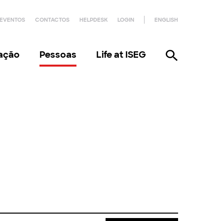
EVENTOS
CONTACTOS
HELPDESK
LOGIN
ENGLISH
gação
Pessoas
Life at ISEG