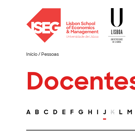
Início
/
Pessoas
Docente
A
B
C
D
E
F
G
H
I
J
K
L
M