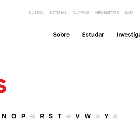
ULISBOA
NOTÍCIAS
CLIPPING
NEWSLETTER
LOJA
Sobre
Estudar
Investi
s
N
O
P
Q
R
S
T
U
V
W
X
Y
Z