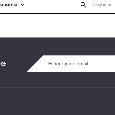
conomia
EG