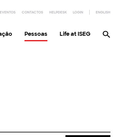
EVENTOS
CONTACTOS
HELPDESK
LOGIN
ENGLISH
gação
Pessoas
Life at ISEG