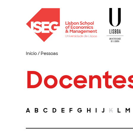
Início
/
Pessoas
Docente
A
B
C
D
E
F
G
H
I
J
K
L
M