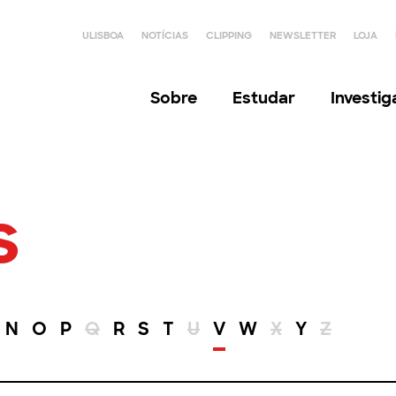
ULISBOA
NOTÍCIAS
CLIPPING
NEWSLETTER
LOJA
Sobre
Estudar
Investi
s
N
O
P
Q
R
S
T
U
V
W
X
Y
Z