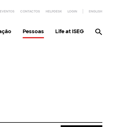
EVENTOS
CONTACTOS
HELPDESK
LOGIN
ENGLISH
gação
Pessoas
Life at ISEG