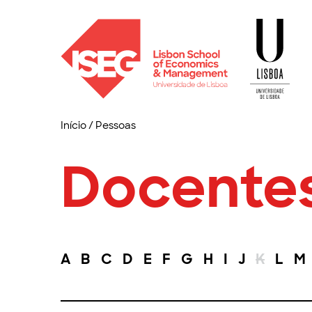
Início
/
Pessoas
Docente
A
B
C
D
E
F
G
H
I
J
K
L
M