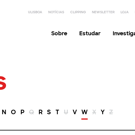
ULISBOA
NOTÍCIAS
CLIPPING
NEWSLETTER
LOJA
Sobre
Estudar
Investi
s
N
O
P
Q
R
S
T
U
V
W
X
Y
Z