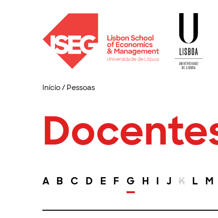
Início
/
Pessoas
Docente
A
B
C
D
E
F
G
H
I
J
K
L
M