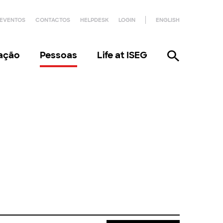
EVENTOS
CONTACTOS
HELPDESK
LOGIN
ENGLISH
gação
Pessoas
Life at ISEG