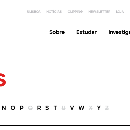
ULISBOA
NOTÍCIAS
CLIPPING
NEWSLETTER
LOJA
Sobre
Estudar
Investi
s
N
O
P
Q
R
S
T
U
V
W
X
Y
Z