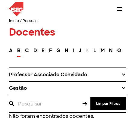
Início
/
Pessoas
Docentes
A
B
C
D
E
F
G
H
I
J
K
L
M
N
O
P
Professor Associado Convidado
Gestão
Limpar Filtros
Não foram encontrados docentes.