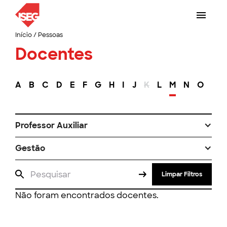
Início
/
Pessoas
Docentes
A
B
C
D
E
F
G
H
I
J
K
L
M
N
O
P
Professor Auxiliar
Gestão
Limpar Filtros
Não foram encontrados docentes.