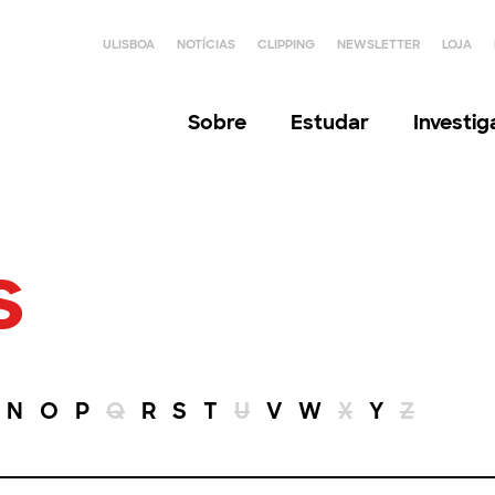
ULISBOA
NOTÍCIAS
CLIPPING
NEWSLETTER
LOJA
Sobre
Estudar
Investi
s
N
O
P
Q
R
S
T
U
V
W
X
Y
Z