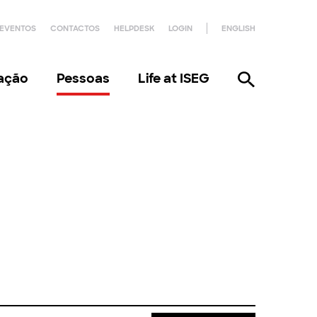
EVENTOS
CONTACTOS
HELPDESK
LOGIN
ENGLISH
gação
Pessoas
Life at ISEG