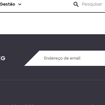
Gestão
EG