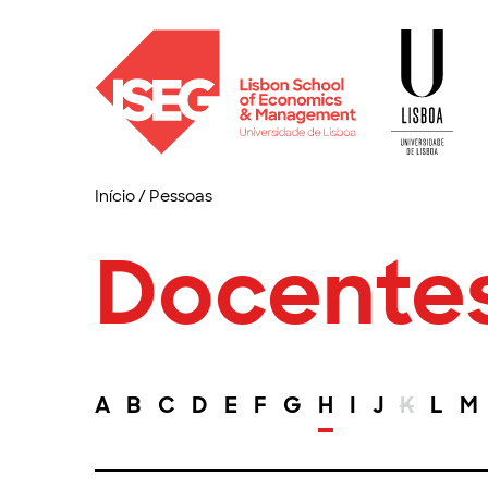
Início
/
Pessoas
Docente
A
B
C
D
E
F
G
H
I
J
K
L
M