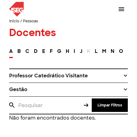
Início
/
Pessoas
Docentes
A
B
C
D
E
F
G
H
I
J
K
L
M
N
O
P
Professor Catedrático Visitante
Gestão
Limpar Filtros
Não foram encontrados docentes.