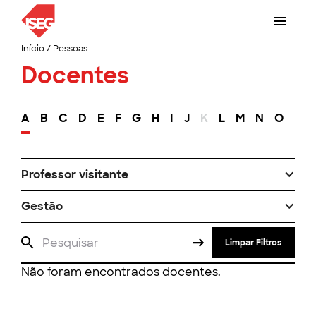
Início
/
Pessoas
Docentes
A
B
C
D
E
F
G
H
I
J
K
L
M
N
O
P
Professor visitante
Gestão
Limpar Filtros
Não foram encontrados docentes.