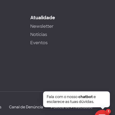
s
Atualidade
Newsletter
Notícias
Eventos
Fala com o nosso
chatbot
e
esclarece as tuas dúvidas.
s
Canal de Denúncia
Política de Privacidade
1