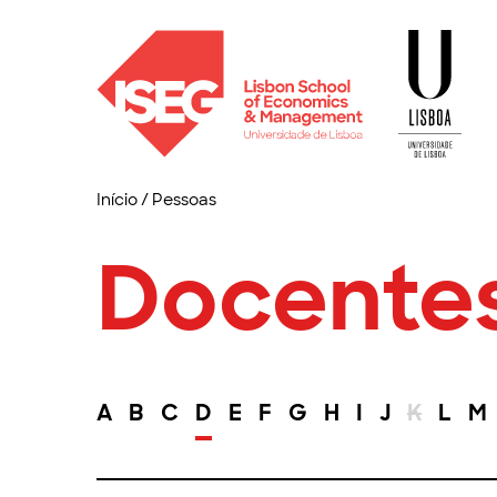
Início
/
Pessoas
Docente
A
B
C
D
E
F
G
H
I
J
K
L
M