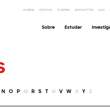
ULISBOA
NOTÍCIAS
CLIPPING
NEWSLETTER
LOJA
Sobre
Estudar
Investi
s
N
O
P
Q
R
S
T
U
V
W
X
Y
Z