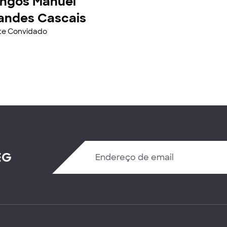
ngos Manuel
andes Cascais
nte Convidado
EG