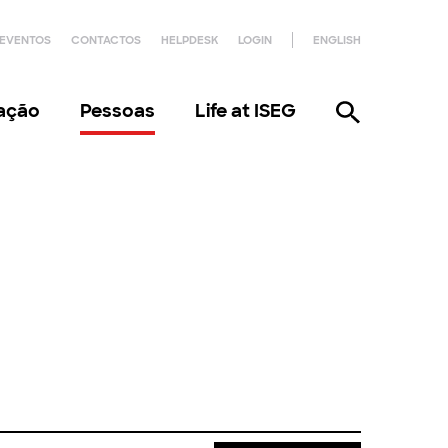
EVENTOS
CONTACTOS
HELPDESK
LOGIN
ENGLISH
gação
Pessoas
Life at ISEG