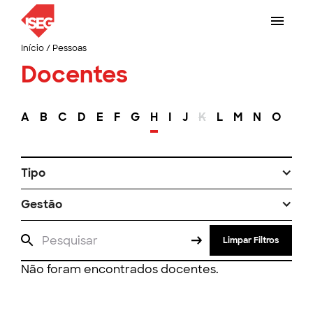
Início
/
Pessoas
Docentes
A
B
C
D
E
F
G
H
I
J
K
L
M
N
O
P
Tipo
Gestão
Limpar Filtros
Não foram encontrados docentes.