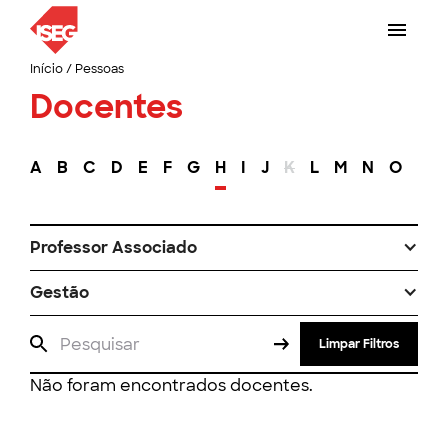
Início
/
Pessoas
Docentes
A
B
C
D
E
F
G
H
I
J
K
L
M
N
O
P
Professor Associado
Gestão
Limpar Filtros
Não foram encontrados docentes.