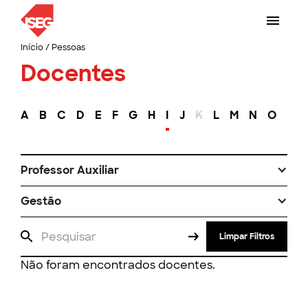
Início
/
Pessoas
Docentes
A
B
C
D
E
F
G
H
I
J
K
L
M
N
O
P
Professor Auxiliar
Gestão
Limpar Filtros
Não foram encontrados docentes.