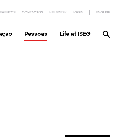
EVENTOS
CONTACTOS
HELPDESK
LOGIN
ENGLISH
gação
Pessoas
Life at ISEG