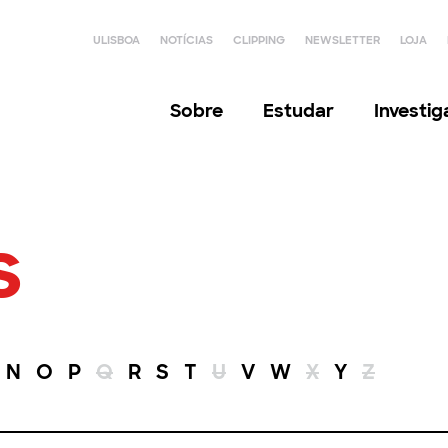
ULISBOA
NOTÍCIAS
CLIPPING
NEWSLETTER
LOJA
Sobre
Estudar
Investi
s
N
O
P
Q
R
S
T
U
V
W
X
Y
Z