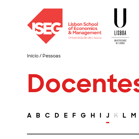
Início
/
Pessoas
Docente
A
B
C
D
E
F
G
H
I
J
K
L
M