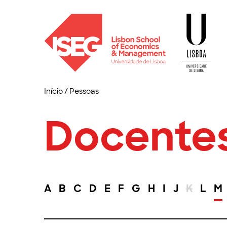
Início
/
Pessoas
Docente
A
B
C
D
E
F
G
H
I
J
K
L
M