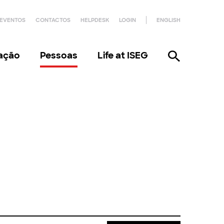
EVENTOS
CONTACTOS
HELPDESK
LOGIN
ENGLISH
gação
Pessoas
Life at ISEG