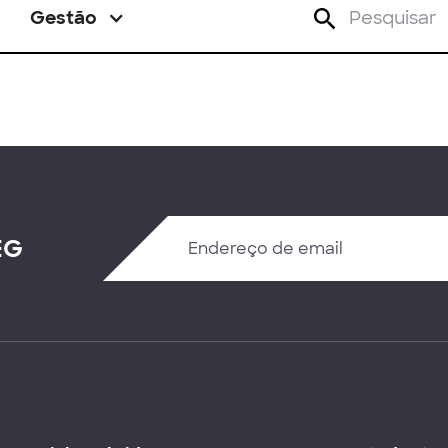
Gestão
EG