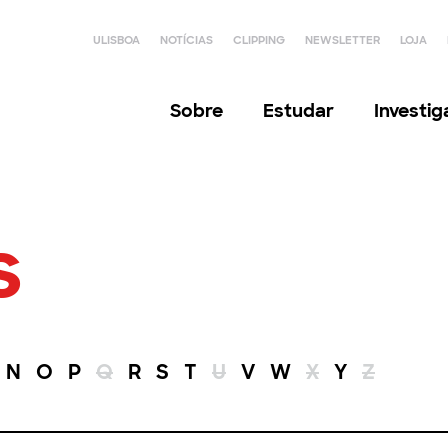
ULISBOA
NOTÍCIAS
CLIPPING
NEWSLETTER
LOJA
Sobre
Estudar
Investi
s
N
O
P
Q
R
S
T
U
V
W
X
Y
Z