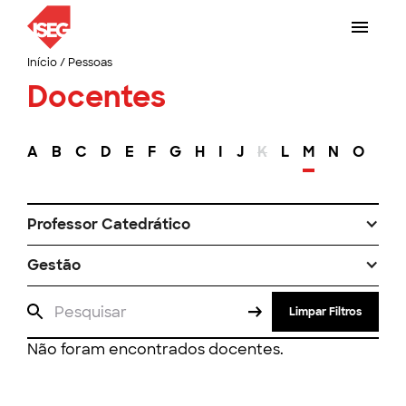
Início
/
Pessoas
Docentes
A
B
C
D
E
F
G
H
I
J
K
L
M
N
O
P
Professor Catedrático
Gestão
Limpar Filtros
Não foram encontrados docentes.