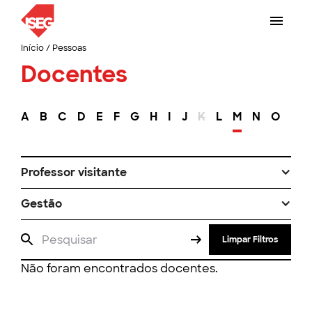
Início
/
Pessoas
Docentes
A
B
C
D
E
F
G
H
I
J
K
L
M
N
O
P
Professor visitante
Gestão
Limpar Filtros
Não foram encontrados docentes.