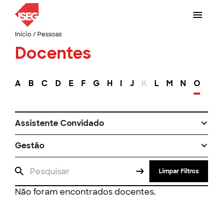
Início
/
Pessoas
Docentes
A
B
C
D
E
F
G
H
I
J
K
L
M
N
O
P
Assistente Convidado
Gestão
Limpar Filtros
Não foram encontrados docentes.