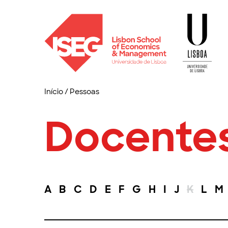
Início
/
Pessoas
Docente
A
B
C
D
E
F
G
H
I
J
K
L
M