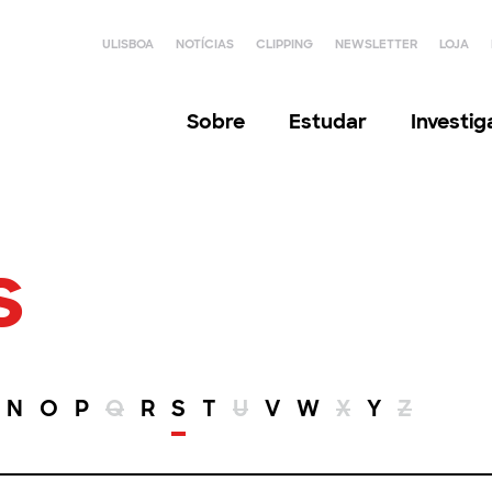
ULISBOA
NOTÍCIAS
CLIPPING
NEWSLETTER
LOJA
Sobre
Estudar
Investi
s
N
O
P
Q
R
S
T
U
V
W
X
Y
Z