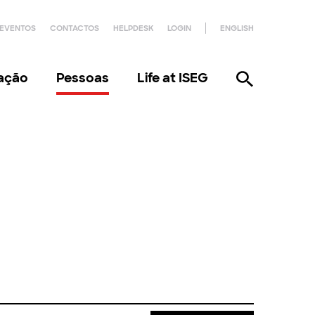
EVENTOS
CONTACTOS
HELPDESK
LOGIN
ENGLISH
gação
Pessoas
Life at ISEG