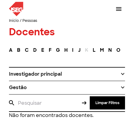
Início
/
Pessoas
Docentes
A
B
C
D
E
F
G
H
I
J
K
L
M
N
O
P
Investigador principal
Gestão
Limpar Filtros
Não foram encontrados docentes.