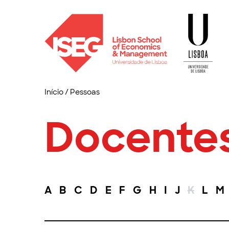
Início
/
Pessoas
Docente
A
B
C
D
E
F
G
H
I
J
K
L
M