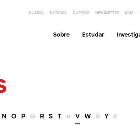
ULISBOA
NOTÍCIAS
CLIPPING
NEWSLETTER
LOJA
Sobre
Estudar
Investi
s
N
O
P
Q
R
S
T
U
V
W
X
Y
Z