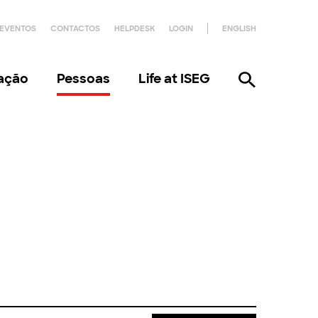
EVENTOS
CONTACTOS
HELPDESK
LOGIN
ENGLISH
gação
Pessoas
Life at ISEG