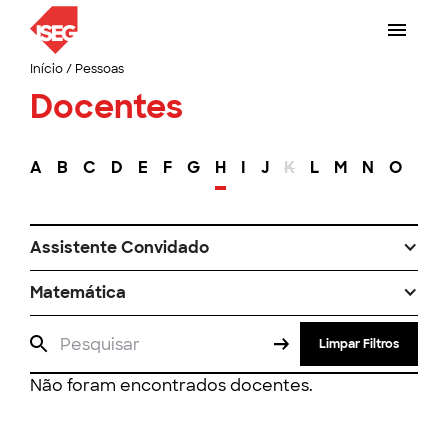
Início
/
Pessoas
Docentes
A
B
C
D
E
F
G
H
I
J
K
L
M
N
O
P
Assistente Convidado
Matemática
Limpar Filtros
Não foram encontrados docentes.