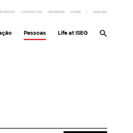
EVENTOS
CONTACTOS
HELPDESK
LOGIN
ENGLISH
gação
Pessoas
Life at ISEG