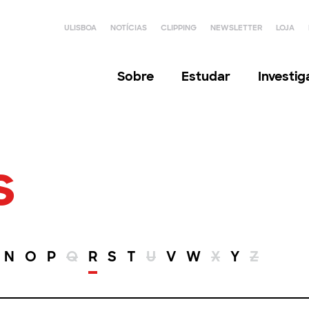
ULISBOA
NOTÍCIAS
CLIPPING
NEWSLETTER
LOJA
Sobre
Estudar
Investi
s
N
O
P
Q
R
S
T
U
V
W
X
Y
Z