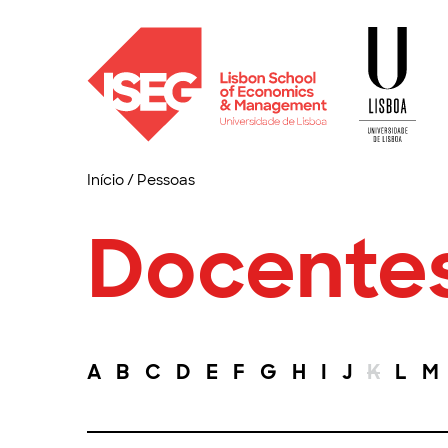
Início
/
Pessoas
Docente
A
B
C
D
E
F
G
H
I
J
K
L
M