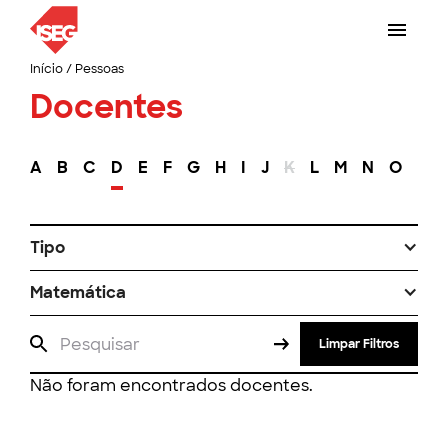
Início
/
Pessoas
Docentes
A
B
C
D
E
F
G
H
I
J
K
L
M
N
O
P
Tipo
Matemática
Limpar Filtros
Não foram encontrados docentes.