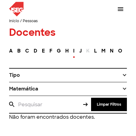
Início
/
Pessoas
Docentes
A
B
C
D
E
F
G
H
I
J
K
L
M
N
O
P
Tipo
Matemática
Limpar Filtros
Não foram encontrados docentes.