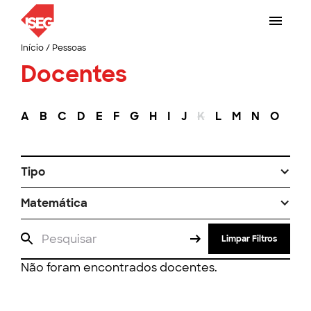
Início
/
Pessoas
Docentes
A
B
C
D
E
F
G
H
I
J
K
L
M
N
O
P
Tipo
Matemática
Limpar Filtros
Não foram encontrados docentes.