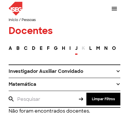
Início
/
Pessoas
Docentes
A
B
C
D
E
F
G
H
I
J
K
L
M
N
O
P
Investigador Auxiliar Convidado
Matemática
Limpar Filtros
Não foram encontrados docentes.