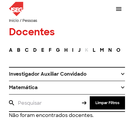
Início
/
Pessoas
Docentes
A
B
C
D
E
F
G
H
I
J
K
L
M
N
O
P
Investigador Auxiliar Convidado
Matemática
Limpar Filtros
Não foram encontrados docentes.