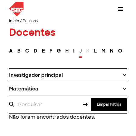
Início
/
Pessoas
Docentes
A
B
C
D
E
F
G
H
I
J
K
L
M
N
O
P
Investigador principal
Matemática
Limpar Filtros
Não foram encontrados docentes.