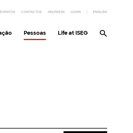
EVENTOS
CONTACTOS
HELPDESK
LOGIN
ENGLISH
gação
Pessoas
Life at ISEG