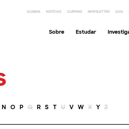
ULISBOA
NOTÍCIAS
CLIPPING
NEWSLETTER
LOJA
Sobre
Estudar
Investi
s
N
O
P
Q
R
S
T
U
V
W
X
Y
Z