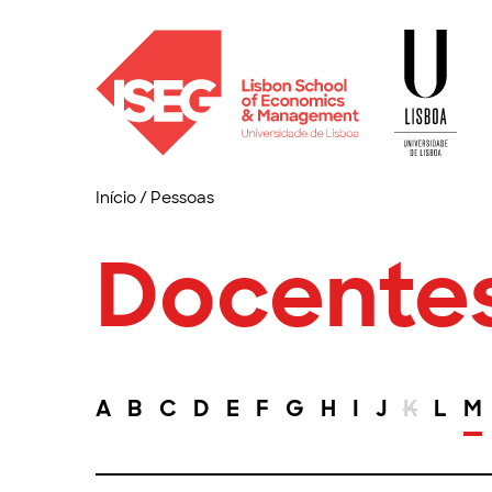
Início
/
Pessoas
Docente
A
B
C
D
E
F
G
H
I
J
K
L
M