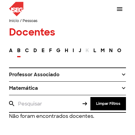
Início
/
Pessoas
Docentes
A
B
C
D
E
F
G
H
I
J
K
L
M
N
O
P
Professor Associado
Matemática
Limpar Filtros
Não foram encontrados docentes.