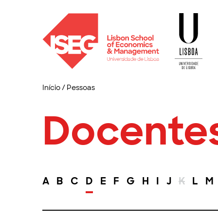
Início
/
Pessoas
Docente
A
B
C
D
E
F
G
H
I
J
K
L
M