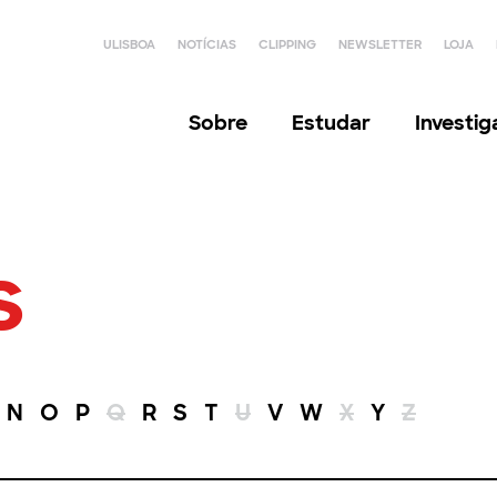
ULISBOA
NOTÍCIAS
CLIPPING
NEWSLETTER
LOJA
Sobre
Estudar
Investi
s
N
O
P
Q
R
S
T
U
V
W
X
Y
Z