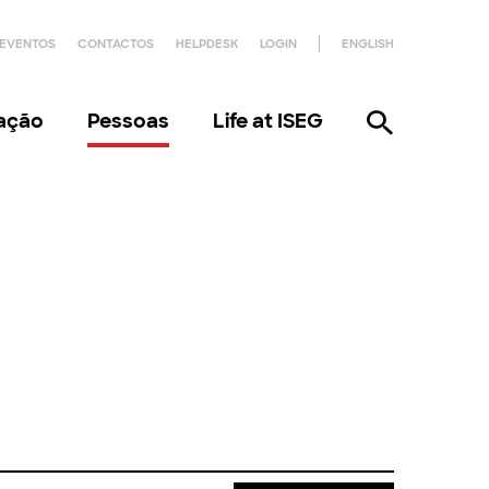
EVENTOS
CONTACTOS
HELPDESK
LOGIN
ENGLISH
gação
Pessoas
Life at ISEG