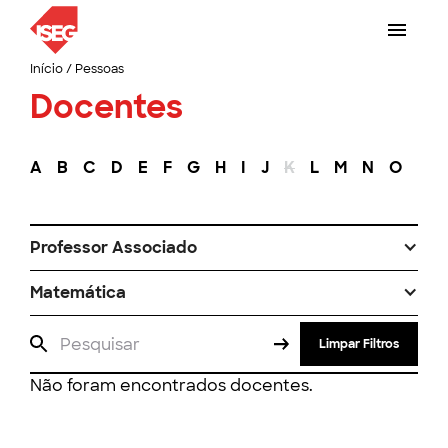
Início
/
Pessoas
Docentes
A
B
C
D
E
F
G
H
I
J
K
L
M
N
O
P
Professor Associado
Matemática
Limpar Filtros
Não foram encontrados docentes.