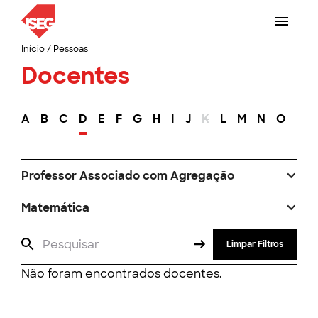
Início
/
Pessoas
Docentes
A
B
C
D
E
F
G
H
I
J
K
L
M
N
O
P
Professor Associado com Agregação
Matemática
Limpar Filtros
Não foram encontrados docentes.