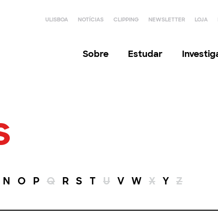
ULISBOA
NOTÍCIAS
CLIPPING
NEWSLETTER
LOJA
Sobre
Estudar
Investi
s
N
O
P
Q
R
S
T
U
V
W
X
Y
Z