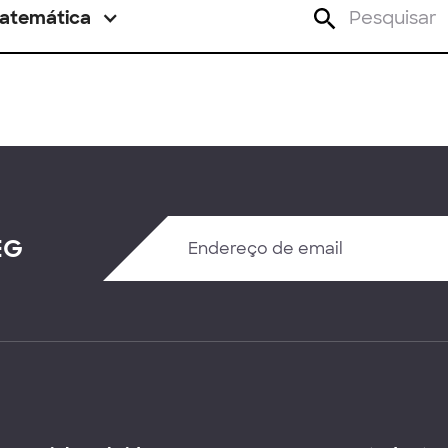
atemática
EG