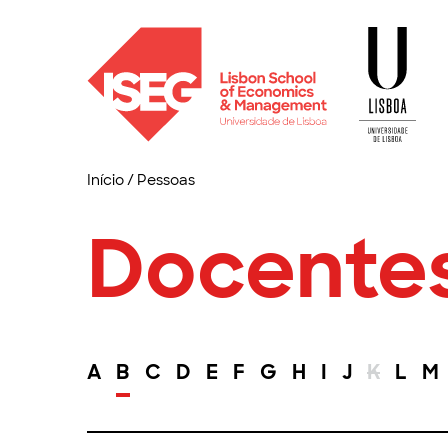
Início
/
Pessoas
Docente
A
B
C
D
E
F
G
H
I
J
K
L
M