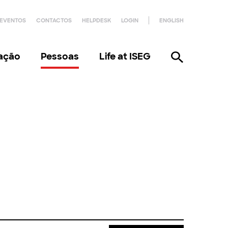
EVENTOS
CONTACTOS
HELPDESK
LOGIN
ENGLISH
gação
Pessoas
Life at ISEG