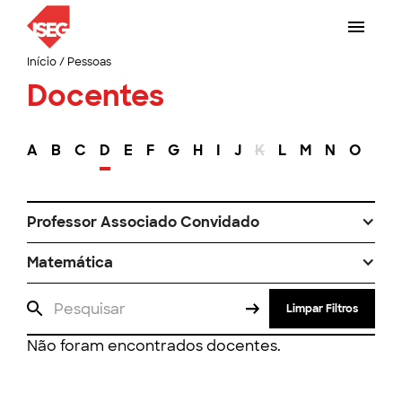
Início
/
Pessoas
Docentes
A
B
C
D
E
F
G
H
I
J
K
L
M
N
O
P
Professor Associado Convidado
Matemática
Limpar Filtros
Não foram encontrados docentes.