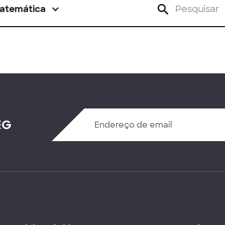
atemática
EG