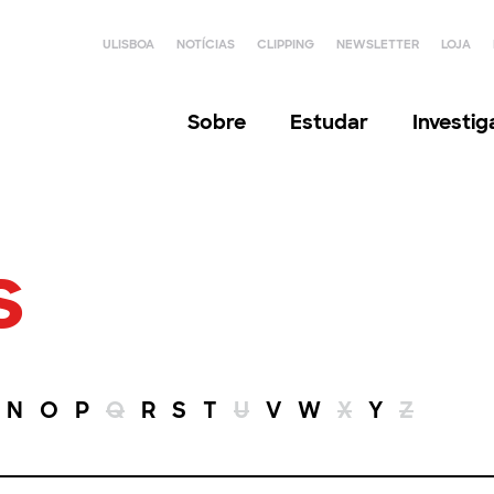
ULISBOA
NOTÍCIAS
CLIPPING
NEWSLETTER
LOJA
Sobre
Estudar
Investi
s
N
O
P
Q
R
S
T
U
V
W
X
Y
Z