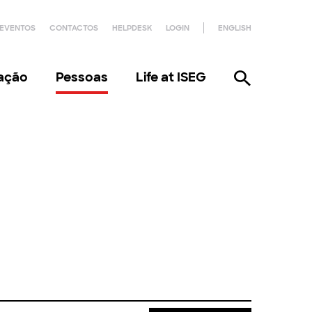
EVENTOS
CONTACTOS
HELPDESK
LOGIN
ENGLISH
gação
Pessoas
Life at ISEG