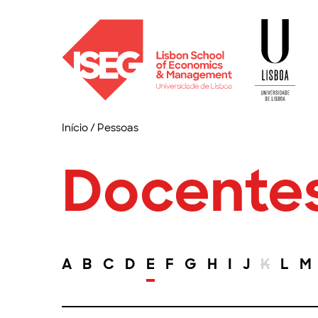
Início
/
Pessoas
Docente
A
B
C
D
E
F
G
H
I
J
K
L
M