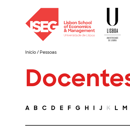
Início
/
Pessoas
Docente
A
B
C
D
E
F
G
H
I
J
K
L
M