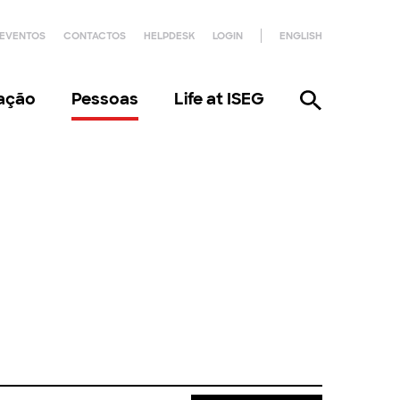
EVENTOS
CONTACTOS
HELPDESK
LOGIN
ENGLISH
gação
Pessoas
Life at ISEG