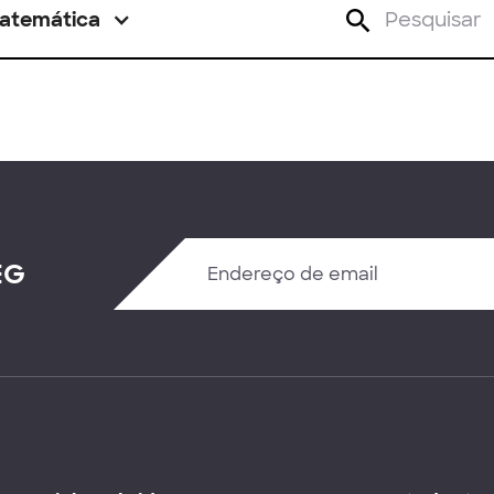
atemática
EG