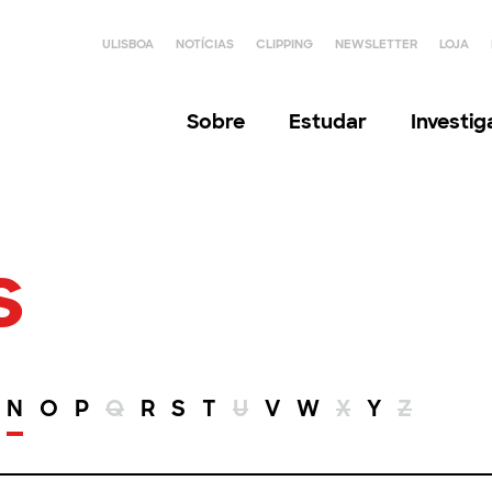
ULISBOA
NOTÍCIAS
CLIPPING
NEWSLETTER
LOJA
Sobre
Estudar
Investi
s
N
O
P
Q
R
S
T
U
V
W
X
Y
Z