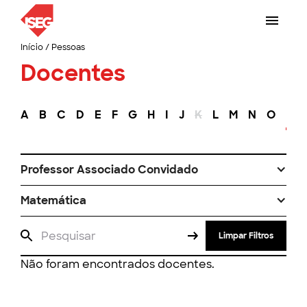
Início
/
Pessoas
Docentes
A
B
C
D
E
F
G
H
I
J
K
L
M
N
O
P
Professor Associado Convidado
Matemática
Limpar Filtros
Não foram encontrados docentes.