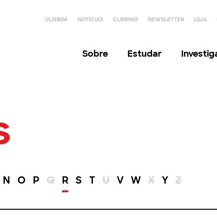
ULISBOA
NOTÍCIAS
CLIPPING
NEWSLETTER
LOJA
Sobre
Estudar
Investi
s
N
O
P
Q
R
S
T
U
V
W
X
Y
Z