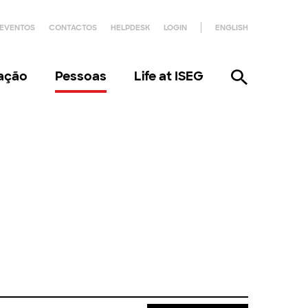
EVENTOS
CONTACTOS
HELPDESK
LOGIN
ENGLISH
gação
Pessoas
Life at ISEG