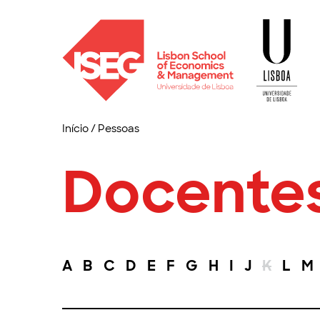
Início
/
Pessoas
Docente
A
B
C
D
E
F
G
H
I
J
K
L
M