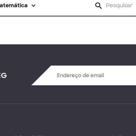
atemática
EG