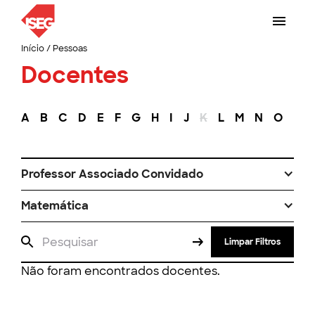
Início
/
Pessoas
Docentes
A
B
C
D
E
F
G
H
I
J
K
L
M
N
O
P
Professor Associado Convidado
Matemática
Limpar Filtros
Não foram encontrados docentes.